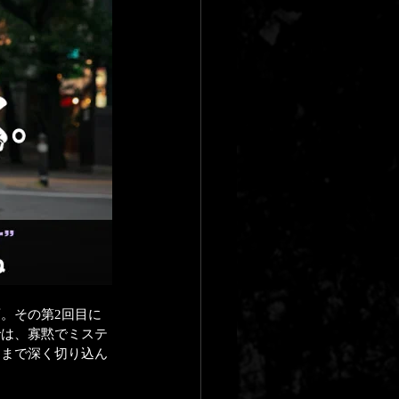
。その第2回目に
では、寡黙でミステ
にまで深く切り込ん
。