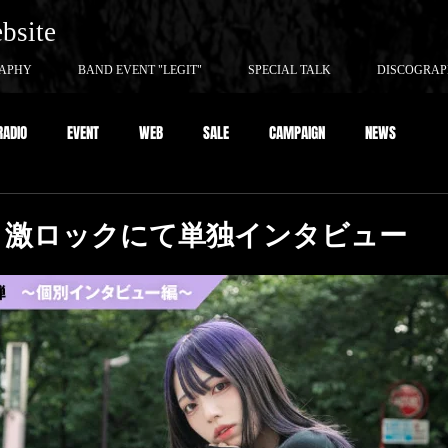
ebsite
APHY
BAND EVENT "LEGIT"
SPECIAL TALK
DISCOGRA
RADIO
EVENT
WEB
SALE
CAMPAIGN
NEWS
、激ロックにて単独インタビュー