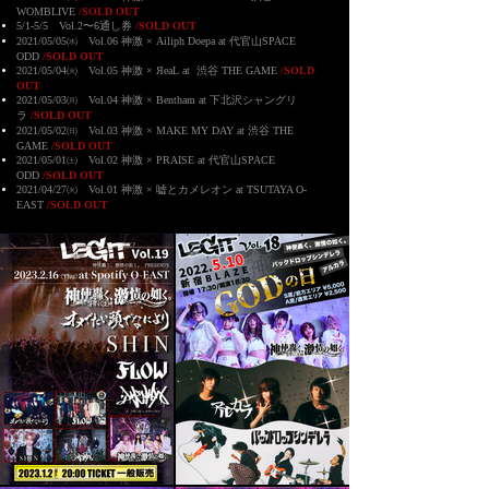
WOMBLIVE
/SOLD OUT
5/1-5/5 Vol.2〜6通し券
/SOLD OUT
2021/05/05㈬ Vol.06 神激 × Ailiph Doepa at 代官山SPACE
ODD
/SOLD OUT
2021/05/04㈫ Vol.05 神激 × ЯeaL at 渋谷 THE GAME
/SOLD
OUT
2021/05/03㈪ Vol.04 神激 × Bentham at 下北沢シャングリ
ラ
/SOLD OUT
2021/05/02㈰ Vol.03 神激 × MAKE MY DAY at 渋谷 THE
GAME
/SOLD OUT
2021/05/01㈯ Vol.02 神激 × PRAISE at 代官山SPACE
ODD
/SOLD OUT
2021/04/27㈫ Vol.01 神激 × 嘘とカメレオン at TSUTAYA O-
EAST
/SOLD OUT