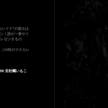
カレイド”の森みは
ゼン！誰が一番やぐ
プレゼンするの
（26時のマスカレ
R 生牡蠣いもこ 