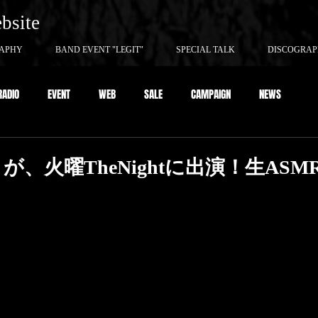
ebsite
APHY
BAND EVENT "LEGIT"
SPECIAL TALK
DISCOGRA
RADIO
EVENT
WEB
SALE
CAMPAIGN
NEWS
、火曜TheNightに出演！生ASM