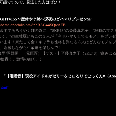
聴が可能ですので、見逃した方はぜひ！
IGHT#155〜産休やぐ姉へ深夜のどハマりプレゼンSP
ls/abema-special/slots/8nhRAG44SQwAEB
すであろうやぐ姉の為に、”SKE48”の斉藤真木子、”26時のマス
如く。”の生牡蠣いもこの３人が「今ドハマリしてるモノ」をプレ
います！果たして全くキャラも性格も異なる３人はどんなモノを
、応援しながら生放送を楽しんで！
里/岡野陽一（元巨匠）【ゲスト】斉藤真木子（SKE48）/森みはる
神使轟く、激情の如く。）
げきっ！「【咀嚼音】現役アイドルがゼリーをじゅるりでごっくん♥（ASM
G4mfI