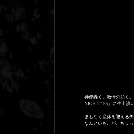
神使轟く、激情の如く。の
NIGHT#155」に生出
まもなく産休を迎える矢
なんといもこが、ちょっ