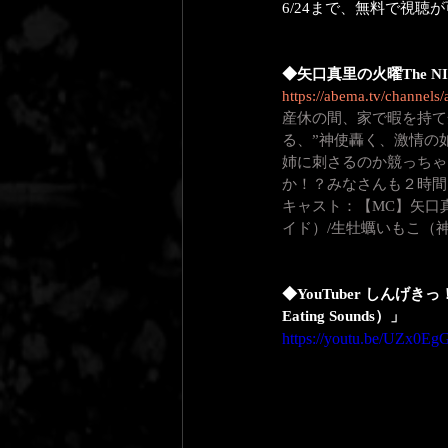
6/24まで、無料で視
◆矢口真里の火曜The N
https://abema.tv/channe
産休の間、家で暇を持て余
る、”神使轟く、激情の
姉に刺さるのか競っちゃ
か！？みなさんも２時間
キャスト：【MC】矢口真
イド）/生牡蠣いもこ（
◆YouTuber しん
Eating Sounds）」
https://youtu.be/UZx0Eg