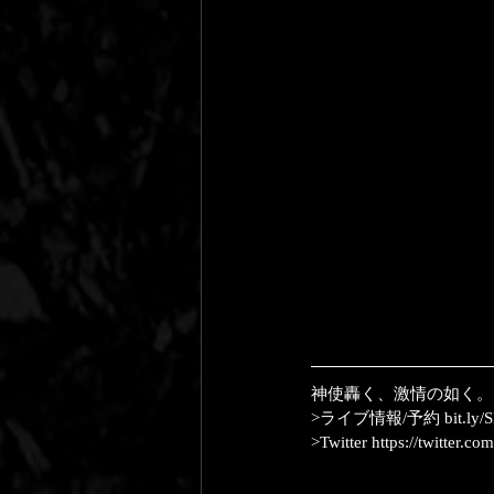
神使轟く、激情の如く。
>ライブ情報/予約 bit.ly/S
>Twitter https://twitter.c