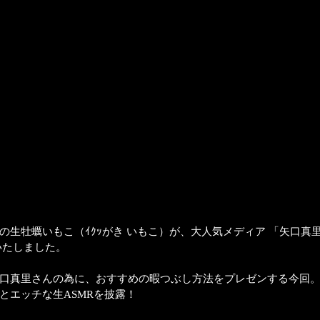
生牡蠣いもこ（ｲｸｯがき いもこ）が、大人気メディア 「矢口真里の
演いたしました。
口真里さんの為に、おすすめの暇つぶし方法をプレゼンする今回
とエッチな生ASMRを披露！