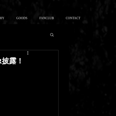
PHY
GOODS
FANCLUB
CONTACT
R披露！