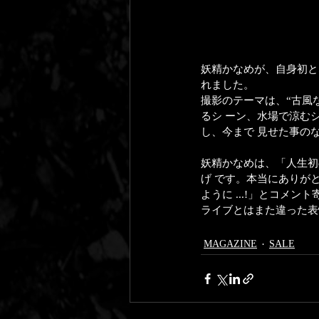
妖精かなめが、自身初となる
れました。
撮影のテーマは、“古風な
るシ ーン、水場で涼む
し、今まで 見せた事の
妖精かなめは、「人生初
げ です。本当にあり
ように ...!」とコメン
ライブとはまた違った
MAGAZINE
SALE