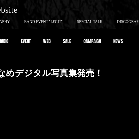
ebsite
APHY
BAND EVENT "LEGIT"
SPECIAL TALK
DISCOGRA
RADIO
EVENT
WEB
SALE
CAMPAIGN
NEWS
精かなめデジタル写真集発売！