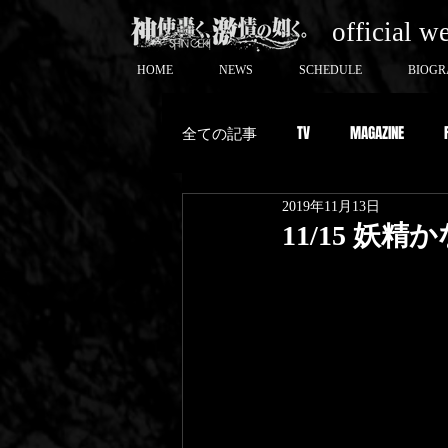
official w
HOME
NEWS
SCHEDULE
BIOGR
全ての記事
TV
MAGAZINE
2019年11月13日
11/15 妖