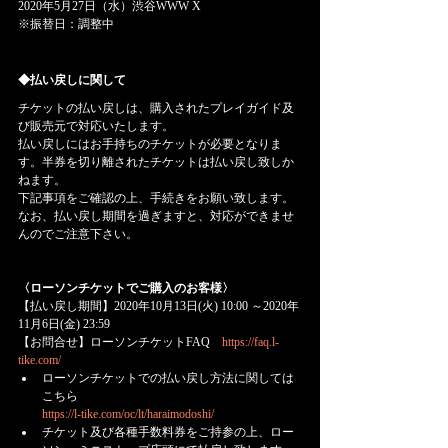
2020年5月27日（水）渋谷WWW X
※振替日：調整中
◆払い戻しに関して
チケットの払い戻しは、購入されたプレイガイド及
び販売元で対応いたします。
払い戻しにはお手持ちのチケットが必要となりま
す。半券を切り離されたチケットは払い戻し致しか
ねます。
下記事項をご確認の上、手続きをお願い致します。
なお、払い戻し期間を過ぎますと、対応ができませ
んのでご注意下さい。
〈ローソンチケットでご購入のお客様〉
【払い戻し期間】2020年10月13日(火) 10:00 ～2020年
11月6日(金) 23:59
【お問合せ】ローソンチケットFAQ　
https://faq.l-
tike.com/
ローソンチケットでの払い戻し方法に関しては
こちら
https://l-tike.com/oc/lt/haraimodoshi/
チケット及び各種手数料券をご持参の上、ロー