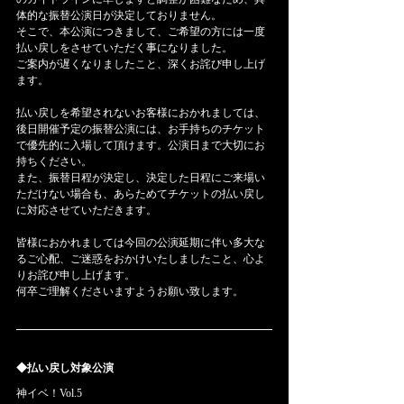
体的な振替公演日が決定しておりません。
そこで、本公演につきまして、ご希望の方には一度 
払い戻しをさせていただく事になりました。
ご案内が遅くなりましたこと、深くお詫び申し上げ
ます。
払い戻しを希望されないお客様におかれましては、
後日開催予定の振替公演には、お手持ちのチケット
で優先的に入場して頂けます。公演日まで大切にお
持ちください。
また、振替日程が決定し、決定した日程にご来場い
ただけない場合も、あらためてチケットの払い戻し
に対応させていただきます。
皆様におかれましては今回の公演延期に伴い多大な
るご心配、ご迷惑をおかけいたしましたこと、心よ
りお詫び申し上げます。
何卒ご理解くださいますようお願い致します。
◆払い戻し対象公演
神イベ！Vol.5