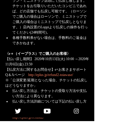
ソン・ミニストップ店頭にて払戻し致します。
チケットをお引取りいただいたコンビニであれ
ば、どの店舗でも払戻し可能です。（ローソン
でご購入の場合はローソンで、ミニストップで
ご購入の場合はミニストップで払戻しとなりま
す。）店内設置のLoppiより払戻しの操作を行っ
てください(24時間可)。
各種手数料券がない場合は、手数料のご返金は
できかねます。
〈e＋（イープラス）でご購入のお客様〉
【払い戻し期間】 2020年10月13日(火) 10:00 ～2020年
11月6日(金) 23:59
【払戻方法に関するお問合せ】e+お客さまサポート 
Q＆Aページ　
http://eplus.jp/refund2-toiawase/
※「公演変更/延期となった場合、チケットの払戻し
はどうなりますか」
払い戻し方法は、チケットの受取り方法や支払
い方法により異なります。
払い戻し方法詳細については下記の払い戻し方
法チャートを確認してください。
公演延期 払い戻し方法確認チャート
http://eplus.jp/refund2/
EVENT
NEWS